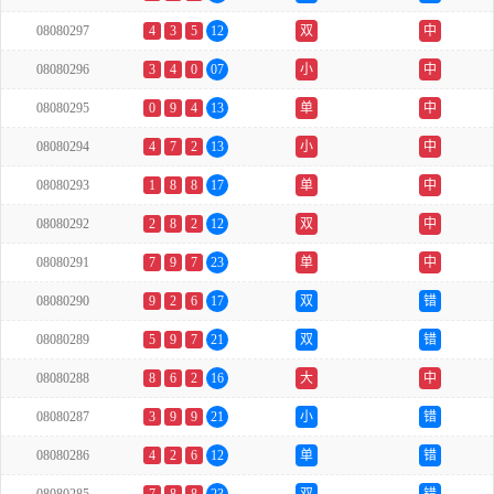
08080297
4
3
5
12
双
中
08080296
3
4
0
07
小
中
08080295
0
9
4
13
单
中
08080294
4
7
2
13
小
中
08080293
1
8
8
17
单
中
08080292
2
8
2
12
双
中
08080291
7
9
7
23
单
中
08080290
9
2
6
17
双
错
08080289
5
9
7
21
双
错
08080288
8
6
2
16
大
中
08080287
3
9
9
21
小
错
08080286
4
2
6
12
单
错