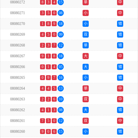
08080272
8
3
4
15
单
中
08080271
3
5
0
08
小
中
08080270
1
8
9
18
小
错
08080269
4
5
0
09
双
错
08080268
2
3
7
12
单
错
08080267
9
1
8
18
大
中
08080266
0
1
4
05
大
错
08080265
0
9
7
16
小
错
08080264
4
4
5
13
单
中
08080263
2
2
6
10
双
中
08080262
4
1
3
08
大
错
08080261
7
5
0
12
双
中
08080260
9
0
6
15
小
错