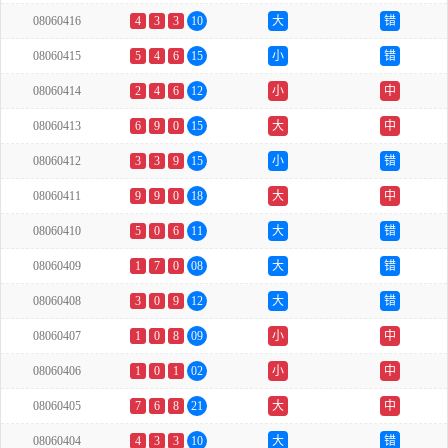
08060417
9
6
1
16
小
错
08060416
4
3
3
10
大
错
08060415
5
4
6
15
小
错
08060414
2
4
6
12
小
中
08060413
6
9
0
15
大
中
08060412
3
3
9
15
小
错
08060411
9
9
0
18
大
中
08060410
5
0
6
11
大
错
08060409
1
7
0
08
大
错
08060408
3
0
9
12
大
错
08060407
1
0
8
09
小
中
08060406
1
0
1
02
小
中
08060405
7
6
8
21
大
中