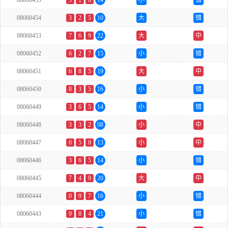
08060456
9
3
1
13
大
错
08060455
5
1
8
14
小
错
08060454
3
2
5
10
大
错
08060453
7
6
9
22
大
中
08060452
6
2
7
15
小
错
08060451
6
8
5
19
大
中
08060450
8
3
5
16
小
错
08060449
3
6
5
14
小
错
08060448
3
3
2
08
小
中
08060447
0
5
8
13
小
中
08060446
3
6
5
14
小
错
08060445
7
4
9
20
大
中
08060444
0
9
7
16
小
错