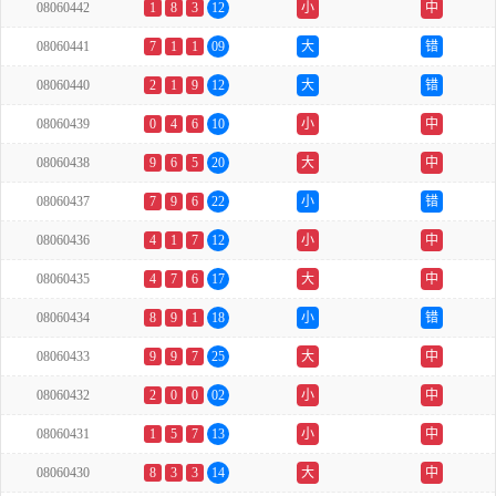
08060443
9
8
4
21
小
错
08060442
1
8
3
12
小
中
08060441
7
1
1
09
大
错
08060440
2
1
9
12
大
错
08060439
0
4
6
10
小
中
08060438
9
6
5
20
大
中
08060437
7
9
6
22
小
错
08060436
4
1
7
12
小
中
08060435
4
7
6
17
大
中
08060434
8
9
1
18
小
错
08060433
9
9
7
25
大
中
08060432
2
0
0
02
小
中
08060431
1
5
7
13
小
中