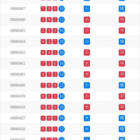
08060468
8
2
6
16
小
错
08060467
7
6
6
19
小
错
08060466
2
9
2
13
小
中
08060465
2
3
0
05
小
中
08060464
8
3
7
18
小
错
08060463
0
4
2
06
小
中
08060462
7
3
6
16
大
中
08060461
9
7
3
19
大
中
08060460
7
9
9
25
小
错
08060459
8
1
1
10
小
中
08060458
9
8
9
26
大
中
08060457
1
0
5
06
大
错