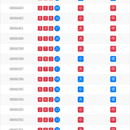
08060404
4
3
3
10
大
错
08060403
4
1
4
09
小
中
08060402
8
2
0
10
小
中
08060401
3
8
6
17
大
中
08060400
5
5
6
16
大
中
08060399
5
7
9
21
大
中
08060398
8
9
5
22
小
错
08060397
9
7
1
17
大
中
08060396
6
1
1
08
大
错
08060395
6
1
9
16
小
错
08060394
0
6
2
08
大
错
08060393
2
8
3
13
小
中