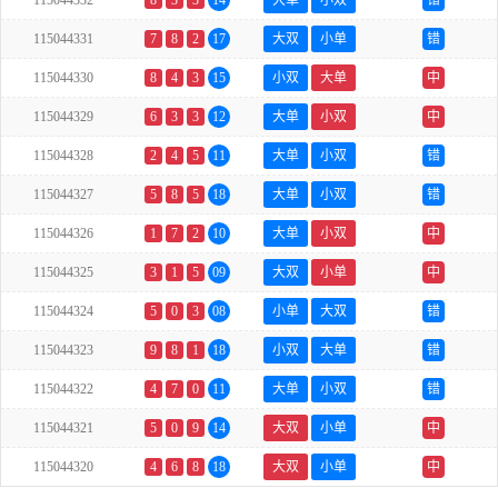
115044332
8
3
3
14
大单
小双
错
115044331
7
8
2
17
大双
小单
错
115044330
8
4
3
15
小双
大单
中
115044329
6
3
3
12
大单
小双
中
115044328
2
4
5
11
大单
小双
错
115044327
5
8
5
18
大单
小双
错
115044326
1
7
2
10
大单
小双
中
115044325
3
1
5
09
大双
小单
中
115044324
5
0
3
08
小单
大双
错
115044323
9
8
1
18
小双
大单
错
115044322
4
7
0
11
大单
小双
错
115044321
5
0
9
14
大双
小单
中
115044320
4
6
8
18
大双
小单
中