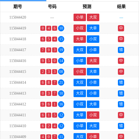
期号
号码
预测
结果
115044420
---
小单
大双
---
115044419
0
4
6
10
小双
大单
中
115044418
6
5
4
15
大单
小双
中
115044417
7
9
3
19
大双
小单
错
115044416
9
5
0
14
小单
大双
中
115044415
2
3
3
08
小双
大单
中
115044414
6
8
7
21
大双
小单
错
115044413
0
3
7
10
大双
小单
错
115044412
9
6
1
16
小双
大单
错
115044411
6
1
5
12
大单
小双
中
115044410
6
2
4
12
小单
大双
错
115044409
4
0
7
11
大双
小单
中