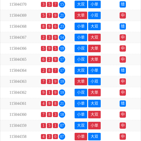
115044370
3
5
7
15
大双
小单
错
115044369
5
7
9
21
大单
小双
中
115044368
8
9
6
23
小单
大双
错
115044367
2
3
9
14
小单
大双
中
115044366
5
9
5
19
小双
大单
中
115044365
6
2
9
17
小双
大单
中
115044364
2
8
7
17
大双
小单
错
115044363
7
3
9
19
大单
小双
中
115044362
9
1
9
19
小双
大单
中
115044361
4
9
8
21
小单
大双
错
115044360
7
8
3
18
小单
大双
中
115044359
1
5
1
07
大双
小单
中
115044358
4
3
0
07
小单
大双
中