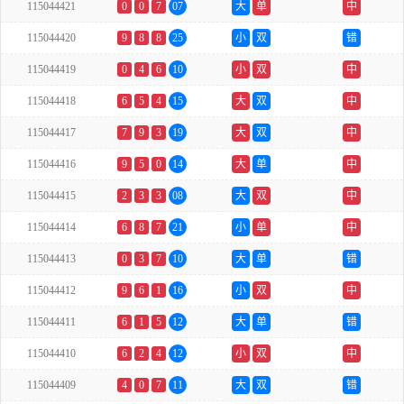
115044421
0
0
7
07
大
单
中
115044420
9
8
8
25
小
双
错
115044419
0
4
6
10
小
双
中
115044418
6
5
4
15
大
双
中
115044417
7
9
3
19
大
双
中
115044416
9
5
0
14
大
单
中
115044415
2
3
3
08
大
双
中
115044414
6
8
7
21
小
单
中
115044413
0
3
7
10
大
单
错
115044412
9
6
1
16
小
双
中
115044411
6
1
5
12
大
单
错
115044410
6
2
4
12
小
双
中
115044409
4
0
7
11
大
双
错