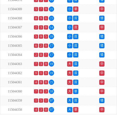
115044370
3
5
7
15
小
双
错
115044369
5
7
9
21
小
单
中
115044368
8
9
6
23
小
双
错
115044367
2
3
9
14
小
双
中
115044366
5
9
5
19
小
双
错
115044365
6
2
9
17
小
双
错
115044364
2
8
7
17
小
双
错
115044363
7
3
9
19
大
双
中
115044362
9
1
9
19
大
双
中
115044361
4
9
8
21
大
双
中
115044360
7
8
3
18
大
单
中
115044359
1
5
1
07
大
双
错
115044358
4
3
0
07
大
单
中