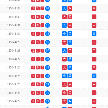
115044434
4
6
8
18
小
单
错
115044433
5
3
0
08
大
双
中
115044432
3
8
5
16
大
双
中
115044431
0
8
3
11
大
单
中
115044430
9
1
4
14
小
单
错
115044429
2
5
9
16
大
单
中
115044428
2
1
4
07
大
单
中
115044427
6
7
7
20
大
单
中
115044426
0
9
5
14
大
单
中
115044425
6
5
7
18
小
单
错
115044424
6
9
4
19
大
单
中
115044423
3
5
3
11
小
单
中
115044422
8
9
2
19
大
双
中