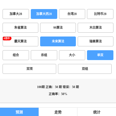
加拿大28
加拿大西28
台湾28
比特币28
朱雀算法
99算法
木白算法
霸天算法
未来算法
瑞兽算法
组合
杀组
大小
单双
双项
双组
100期 正确：50 期 错误：50 期
正确率：50%
预测
走势
统计