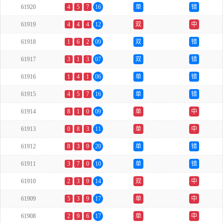
61920
4
5
7
16
单
错
61919
4
4
4
12
双
中
61918
1
6
2
09
双
错
61917
3
1
3
07
双
错
61916
1
4
1
06
单
错
61915
4
5
7
16
单
错
61914
8
1
0
09
单
中
61913
0
8
3
11
单
中
61912
8
3
9
20
单
错
61911
3
7
0
10
单
错
61910
2
3
9
14
双
中
61909
5
3
9
17
单
中
61908
2
9
6
17
单
中