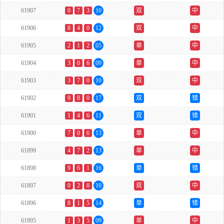
61907
0
7
3
10
双
中
61906
8
4
0
12
双
中
61905
2
1
2
05
单
中
61904
3
0
6
09
单
中
61903
3
7
0
10
双
中
61902
9
8
0
17
双
错
61901
1
4
6
11
双
错
61900
7
0
6
13
单
中
61899
4
7
2
13
单
中
61898
9
6
1
16
单
错
61897
0
2
8
10
双
中
61896
8
1
5
14
单
错
61895
1
3
5
09
单
中