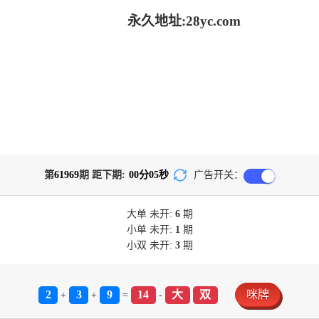
永久地址:28yc.com
第
61969
期 距下期:
00
分
05
秒
广告开关：
大单
未开:
6
期
小单
未开:
1
期
小双
未开:
3
期
2
3
9
14
大
双
咪牌
+
+
=
-