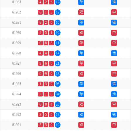
61933
4
2
6
12
单
错
61932
8
1
3
12
双
中
61931
8
2
0
10
单
错
61930
4
5
1
10
双
中
61929
0
8
3
11
单
中
61928
4
4
6
14
单
错
61927
9
6
6
21
单
中
61926
9
9
0
18
双
中
61925
1
3
2
06
单
错
61924
3
1
0
04
单
错
61923
8
8
4
20
双
中
61922
3
5
9
17
双
错
61921
5
5
0
10
双
中