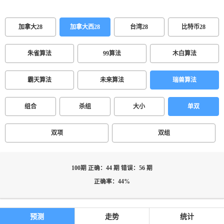
加拿大28
加拿大西28
台湾28
比特币28
朱雀算法
99算法
木白算法
霸天算法
未来算法
瑞兽算法
组合
杀组
大小
单双
双项
双组
100期 正确：44 期 错误：56 期
正确率：44%
预测
走势
统计