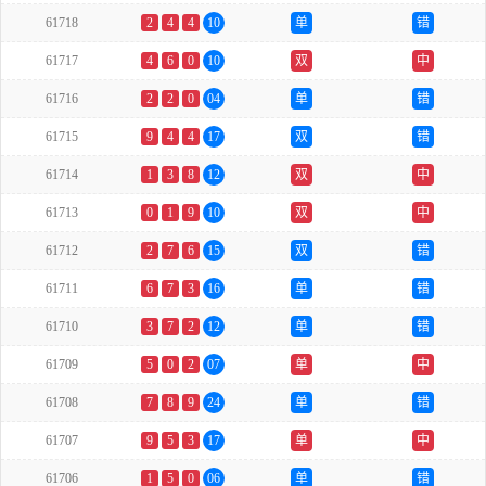
61718
2
4
4
10
单
错
61717
4
6
0
10
双
中
61716
2
2
0
04
单
错
61715
9
4
4
17
双
错
61714
1
3
8
12
双
中
61713
0
1
9
10
双
中
61712
2
7
6
15
双
错
61711
6
7
3
16
单
错
61710
3
7
2
12
单
错
61709
5
0
2
07
单
中
61708
7
8
9
24
单
错
61707
9
5
3
17
单
中
61706
1
5
0
06
单
错