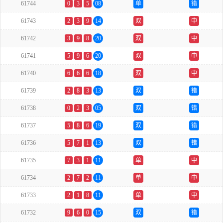
61744
0
3
5
08
单
错
61743
2
3
9
14
双
中
61742
3
9
8
20
双
中
61741
5
9
6
20
双
中
61740
6
6
6
18
双
中
61739
2
8
3
13
双
错
61738
0
2
3
05
双
错
61737
5
8
6
19
双
错
61736
5
7
1
13
双
错
61735
7
3
1
11
单
中
61734
2
7
2
11
单
中
61733
2
1
8
11
单
中
61732
9
6
0
15
双
错